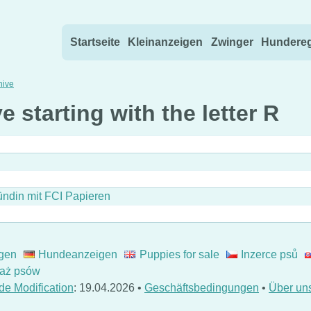
Direkt zum Inhalt wechseln
Startseite
Kleinanzeigen
Zwinger
Hundereg
hive
e starting with the letter R
ndin mit FCI Papieren
gen
Hundeanzeigen
Puppies for sale
Inzerce psů
aż psów
de Modification
: 19.04.2026 •
Geschäftsbedingungen
•
Über un