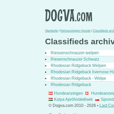
Startseite
/
Kleinanzeigen Hunde
/
Classifieds arc
Classifieds archiv
Riessenschnauzer welpen
Riesenschnauzer Schwarz
Rhodesian Ridgeback Welpen
Rhodesian Ridgeback livernose Hü
Rhodesian Ridgeback - Welpe
Rhodesian Ridgeback
Hundeanzeigen
Hundeanzei
Kutya Apróhirdetések
Sprzed
© Dogva.com 2010 - 2026 •
Last Co