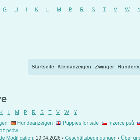
G
H
I
K
L
M
P
R
S
T
V
W
Direkt zum Inhalt wechseln
Startseite
Kleinanzeigen
Zwinger
Hundereg
ve
K
L
M
P
R
S
T
V
W
Y
gen
Hundeanzeigen
Puppies for sale
Inzerce psů
aż psów
de Modification
: 19.04.2026 •
Geschäftsbedingungen
•
Über un