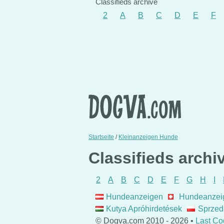
Classifieds archive
2
A
B
C
D
E
F
Startseite
/
Kleinanzeigen Hunde
Classifieds archi
2
A
B
C
D
E
F
G
H
I
Hundeanzeigen
Hundeanzei
Kutya Apróhirdetések
Sprzed
© Dogva.com 2010 - 2026 •
Last Co