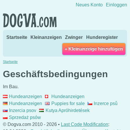
Direkt zum Inhalt wechseln
Neues Konto
Einloggen
Startseite
Kleinanzeigen
Zwinger
Hunderegister
+ Kleinanzeige hinzufügen
Startseite
Geschäftsbedingungen
Im Bau.
Hundeanzeigen
Hundeanzeigen
Hundeanzeigen
Puppies for sale
Inzerce psů
Inzercia psov
Kutya Apróhirdetések
Sprzedaż psów
© Dogva.com 2010 - 2026 •
Last Code Modification
: