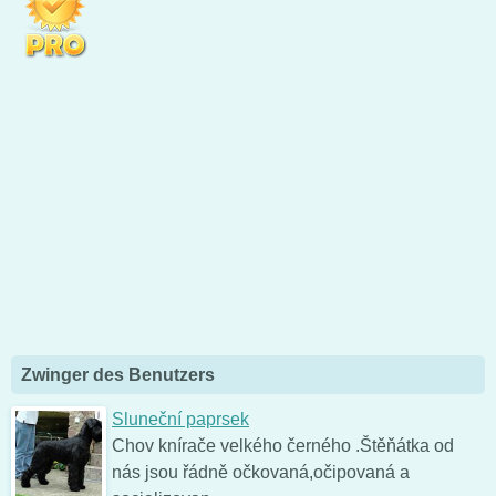
Zwinger des Benutzers
Sluneční paprsek
Chov knírače velkého černého .Štěňátka od
nás jsou řádně očkovaná,očipovaná a