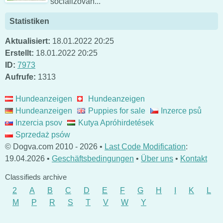
socializovan...
Statistiken
Aktualisiert:
18.01.2022 20:25
Erstellt:
18.01.2022 20:25
ID:
7973
Aufrufe:
1313
Hundeanzeigen
Hundeanzeigen
Hundeanzeigen
Puppies for sale
Inzerce psů
Inzercia psov
Kutya Apróhirdetések
Sprzedaż psów
© Dogva.com 2010 - 2026 •
Last Code Modification
:
19.04.2026 •
Geschäftsbedingungen
•
Über uns
•
Kontakt
Classifieds archive
2
A
B
C
D
E
F
G
H
I
K
L
M
P
R
S
T
V
W
Y