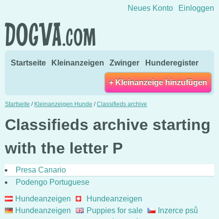
Direkt zum Inhalt wechseln
Neues Konto
Einloggen
Startseite
Kleinanzeigen
Zwinger
Hunderegister
+ Kleinanzeige hinzufügen
Startseite
/
Kleinanzeigen Hunde
/
Classifieds archive
Classifieds archive starting
with the letter P
Presa Canario
Podengo Portuguese
Hundeanzeigen
Hundeanzeigen
Hundeanzeigen
Puppies for sale
Inzerce psů