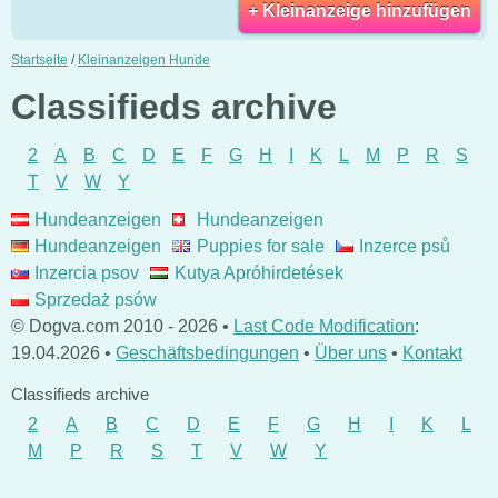
+ Kleinanzeige hinzufügen
Startseite
/
Kleinanzeigen Hunde
Classifieds archive
2
A
B
C
D
E
F
G
H
I
K
L
M
P
R
S
T
V
W
Y
Hundeanzeigen
Hundeanzeigen
Hundeanzeigen
Puppies for sale
Inzerce psů
Inzercia psov
Kutya Apróhirdetések
Sprzedaż psów
© Dogva.com 2010 - 2026 •
Last Code Modification
:
19.04.2026 •
Geschäftsbedingungen
•
Über uns
•
Kontakt
Classifieds archive
2
A
B
C
D
E
F
G
H
I
K
L
M
P
R
S
T
V
W
Y