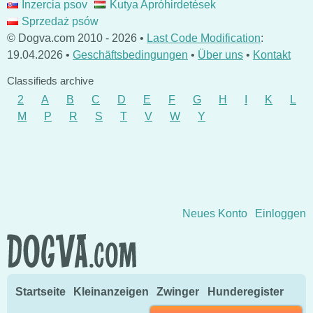
Inzercia psov
Kutya Apróhirdetések
Sprzedaż psów
© Dogva.com 2010 - 2026 •
Last Code Modification
:
19.04.2026 •
Geschäftsbedingungen
•
Über uns
•
Kontakt
Classifieds archive
2
A
B
C
D
E
F
G
H
I
K
L
M
P
R
S
T
V
W
Y
Direkt zum Inhalt wechseln
Neues Konto
Einloggen
Startseite
Kleinanzeigen
Zwinger
Hunderegister