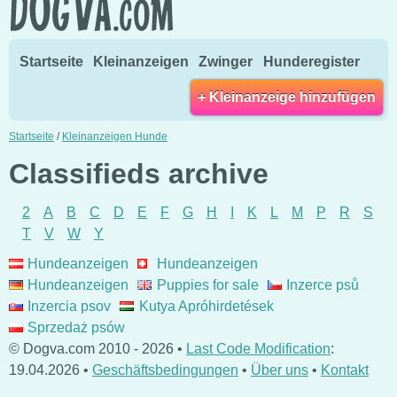
Startseite
Kleinanzeigen
Zwinger
Hunderegister
+ Kleinanzeige hinzufügen
Startseite
/
Kleinanzeigen Hunde
Classifieds archive
2
A
B
C
D
E
F
G
H
I
K
L
M
P
R
S
T
V
W
Y
Hundeanzeigen
Hundeanzeigen
Hundeanzeigen
Puppies for sale
Inzerce psů
Inzercia psov
Kutya Apróhirdetések
Sprzedaż psów
© Dogva.com 2010 - 2026 •
Last Code Modification
:
19.04.2026 •
Geschäftsbedingungen
•
Über uns
•
Kontakt