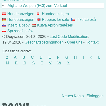
Afghane Welpen (FCI) zum Verkauf
Hundeanzeigen
Hundeanzeigen
Hundeanzeigen
Puppies for sale
Inzerce psů
Inzercia psov
Kutya Apróhirdetések
Sprzedaż psów
© Dogva.com 2010 - 2026 •
Last Code Modification
:
19.04.2026 •
Geschäftsbedingungen
•
Über uns
•
Kontakt
Classifieds archive
2
A
B
C
D
E
F
G
H
I
K
L
M
P
R
S
T
V
W
Y
Direkt zum Inhalt wechseln
Neues Konto
Einloggen