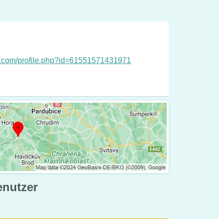
k.com/profile.php?id=61551571431971
enutzer