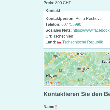
Preis:
800 CHF
Kontakt
Kontaktperson:
Petra Rechová
Telefon:
607755990
Soziales Netz:
https://www.faceboo
Ort:
Tschechien
Land:
Tschechische Republik
Kontaktieren Sie den B
Name
*