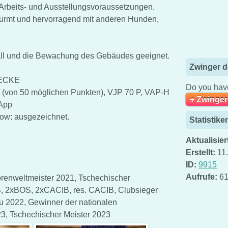
Arbeits- und Ausstellungsvoraussetzungen.
wurmt und hervorragend mit anderen Hunden,
Stall und die Bewachung des Gebäudes geeignet.
Zwinger d
BECKE
Do you have
(von 50 möglichen Punkten), VJP 70 P, VAP-H
+ Zwinger
 App
ow: ausgezeichnet.
Statistike
Aktualisier
Erstellt:
11
ID:
9915
Aufrufe:
6
renweltmeister 2021, Tschechischer
, 2xBOS, 2xCACIB, res. CACIB, Clubsieger
 2022, Gewinner der nationalen
3, Tschechischer Meister 2023