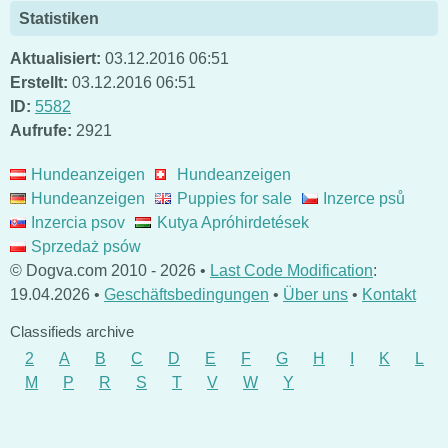
Statistiken
Aktualisiert:
03.12.2016 06:51
Erstellt:
03.12.2016 06:51
ID:
5582
Aufrufe:
2921
Hundeanzeigen
Hundeanzeigen
Hundeanzeigen
Puppies for sale
Inzerce psů
Inzercia psov
Kutya Apróhirdetések
Sprzedaż psów
© Dogva.com 2010 - 2026 •
Last Code Modification
:
19.04.2026 •
Geschäftsbedingungen
•
Über uns
•
Kontakt
Classifieds archive
2
A
B
C
D
E
F
G
H
I
K
L
M
P
R
S
T
V
W
Y