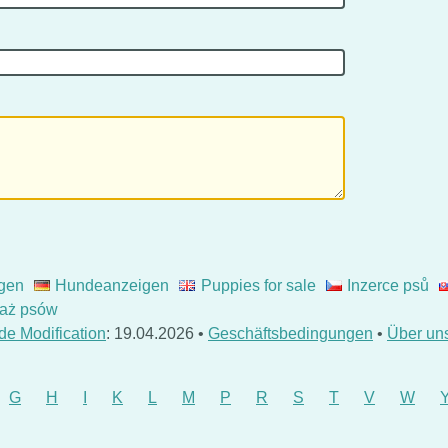
gen
Hundeanzeigen
Puppies for sale
Inzerce psů
aż psów
de Modification
: 19.04.2026 •
Geschäftsbedingungen
•
Über un
G
H
I
K
L
M
P
R
S
T
V
W