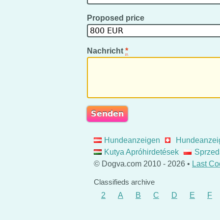
Proposed price
Nachricht
*
Hundeanzeigen
Hundeanzei
Kutya Apróhirdetések
Sprzed
© Dogva.com 2010 - 2026 •
Last Co
Classifieds archive
2
A
B
C
D
E
F