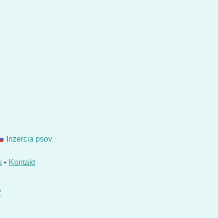
Inzercia psov
s
•
Kontakt
Y