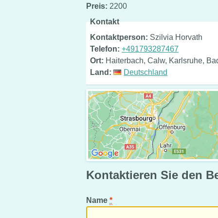
Preis:
2200
Kontakt
Kontaktperson:
Szilvia Horvath
Telefon:
+491793287467
Ort:
Haiterbach, Calw, Karlsruhe, B
Land:
Deutschland
Kontaktieren Sie den B
Name
*