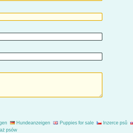
gen
Hundeanzeigen
Puppies for sale
Inzerce psů
aż psów