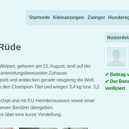
Direkt zum Inhalt wechseln
Startseite
Kleinanzeigen
Zwinger
Hundereg
Nutzerdet
 Rüde
 Welpen, geboren am 15. August, sind auf der
erantwortungsbewussten Zuhause.
Beitrag 
spielt und entdecken gerade neugierig die Welt.
Der Benu
de den Champion-Titel und wiegen 3,4 kg bzw. 3,2
verifiziert
echipt und mit EU-Heimtierausweis sowie einer
neuen Besitzer übergeben.
ns über eine kurze Vorstellung.