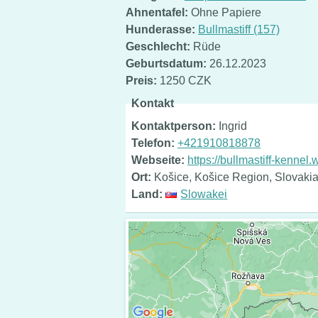
Ahnentafel:
Ohne Papiere
Hunderasse:
Bullmastiff (157)
Geschlecht:
Rüde
Geburtsdatum:
26.12.2023
Preis:
1250 CZK
Kontakt
Kontaktperson:
Ingrid
Telefon:
+421910818878
Webseite:
https://bullmastiff-kennel
Ort:
Košice, Košice Region, Slovaki
Land:
Slowakei