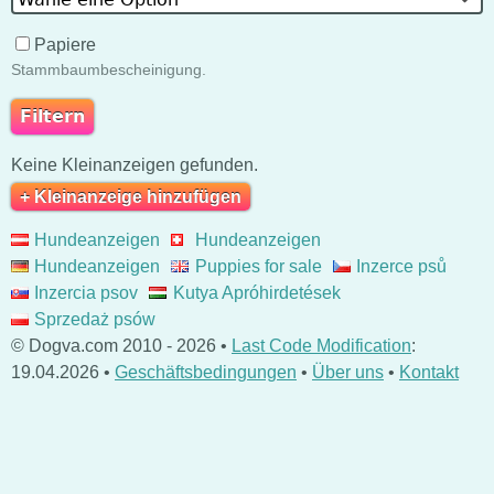
Papiere
Stammbaumbescheinigung.
Keine Kleinanzeigen gefunden.
+ Kleinanzeige hinzufügen
Hundeanzeigen
Hundeanzeigen
Hundeanzeigen
Puppies for sale
Inzerce psů
Inzercia psov
Kutya Apróhirdetések
Sprzedaż psów
© Dogva.com 2010 - 2026 •
Last Code Modification
:
19.04.2026 •
Geschäftsbedingungen
•
Über uns
•
Kontakt