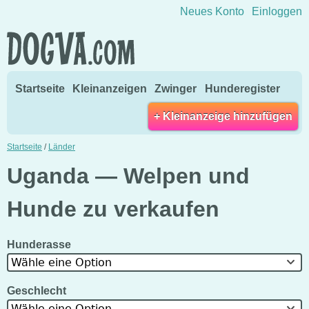
Direkt zum Inhalt wechseln
Neues Konto
Einloggen
Startseite
Kleinanzeigen
Zwinger
Hunderegister
+ Kleinanzeige hinzufügen
Startseite
/
Länder
Uganda — Welpen und
Hunde zu verkaufen
Hunderasse
Wähle eine Option
Geschlecht
Wähle eine Option