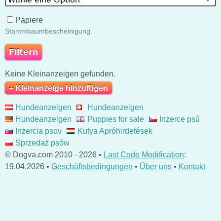
Papiere
Stammbaumbescheinigung.
Keine Kleinanzeigen gefunden.
+ Kleinanzeige hinzufügen
Hundeanzeigen
Hundeanzeigen
Hundeanzeigen
Puppies for sale
Inzerce psů
Inzercia psov
Kutya Apróhirdetések
Sprzedaż psów
© Dogva.com 2010 - 2026 •
Last Code Modification
:
19.04.2026 •
Geschäftsbedingungen
•
Über uns
•
Kontakt