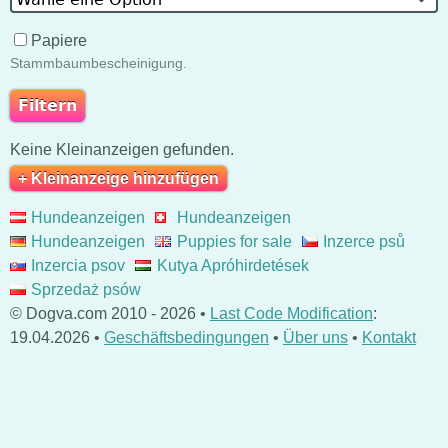
Papiere
Stammbaumbescheinigung.
Keine Kleinanzeigen gefunden.
+ Kleinanzeige hinzufügen
Hundeanzeigen
Hundeanzeigen
Hundeanzeigen
Puppies for sale
Inzerce psů
Inzercia psov
Kutya Apróhirdetések
Sprzedaż psów
© Dogva.com 2010 - 2026 •
Last Code Modification
:
19.04.2026 •
Geschäftsbedingungen
•
Über uns
•
Kontakt