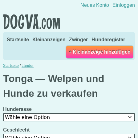
Direkt zum Inhalt wechseln
Neues Konto
Einloggen
Startseite
Kleinanzeigen
Zwinger
Hunderegister
+ Kleinanzeige hinzufügen
Startseite
/
Länder
Tonga — Welpen und
Hunde zu verkaufen
Hunderasse
Wähle eine Option
Geschlecht
Wähle eine Option