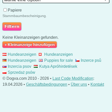
Papiere
Stammbaumbescheinigung.
Keine Kleinanzeigen gefunden.
+ Kleinanzeige hinzufügen
Hundeanzeigen
Hundeanzeigen
Hundeanzeigen
Puppies for sale
Inzerce psů
Inzercia psov
Kutya Apróhirdetések
Sprzedaż psów
© Dogva.com 2010 - 2026 •
Last Code Modification
:
19.04.2026 •
Geschäftsbedingungen
•
Über uns
•
Kontakt