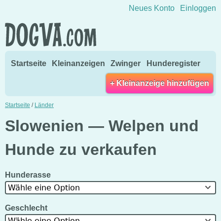
Direkt zum Inhalt wechseln
Neues Konto
Einloggen
Startseite
Kleinanzeigen
Zwinger
Hunderegister
+ Kleinanzeige hinzufügen
Startseite
/
Länder
Slowenien — Welpen und
Hunde zu verkaufen
Hunderasse
Wähle eine Option
Geschlecht
Wähle eine Option