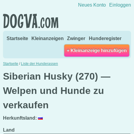
Direkt zum Inhalt wechseln
Neues Konto
Einloggen
Startseite
Kleinanzeigen
Zwinger
Hunderegister
+ Kleinanzeige hinzufügen
Startseite
/
Liste der Hunderassen
Siberian Husky (270) —
Welpen und Hunde zu
verkaufen
Herkunftsland:
Land