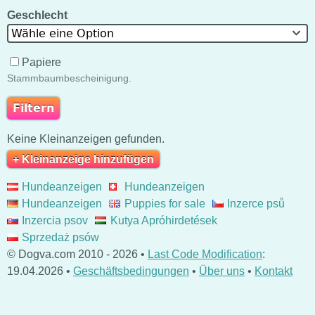
Geschlecht
Wähle eine Option
Papiere
Stammbaumbescheinigung.
Keine Kleinanzeigen gefunden.
+ Kleinanzeige hinzufügen
Hundeanzeigen
Hundeanzeigen
Hundeanzeigen
Puppies for sale
Inzerce psů
Inzercia psov
Kutya Apróhirdetések
Sprzedaż psów
© Dogva.com 2010 - 2026 •
Last Code Modification
:
19.04.2026 •
Geschäftsbedingungen
•
Über uns
•
Kontakt