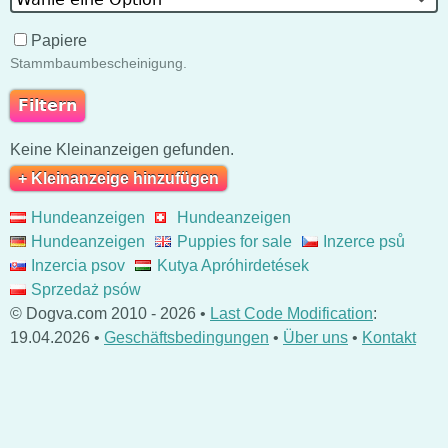
Papiere
Stammbaumbescheinigung.
Keine Kleinanzeigen gefunden.
+ Kleinanzeige hinzufügen
Hundeanzeigen
Hundeanzeigen
Hundeanzeigen
Puppies for sale
Inzerce psů
Inzercia psov
Kutya Apróhirdetések
Sprzedaż psów
© Dogva.com 2010 - 2026 •
Last Code Modification
:
19.04.2026 •
Geschäftsbedingungen
•
Über uns
•
Kontakt