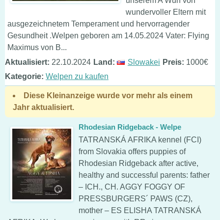
unserem A Wurf von
wundervoller Eltern mit
ausgezeichnetem Temperament und hervorragender
Gesundheit .Welpen geboren am 14.05.2024 Vater: Flying
Maximus von B...
Aktualisiert:
22.10.2024
Land:
Slowakei
Preis:
1000€
Kategorie:
Welpen zu kaufen
Diese Kleinanzeige wurde vor mehr als einem
Jahr aktualisiert.
Rhodesian Ridgeback - Welpe
TATRANSKÁ AFRIKA kennel (FCI)
from Slovakia offers puppies of
Rhodesian Ridgeback after active,
healthy and successful parents: father
– ICH., CH. AGGY FOGGY OF
PRESSBURGERS´ PAWS (CZ),
mother – ES ELISHA TATRANSKÁ