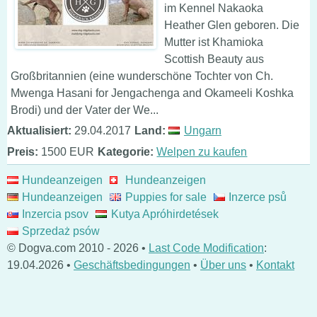
im Kennel Nakaoka
Heather Glen geboren. Die
Mutter ist Khamioka
Scottish Beauty aus
Großbritannien (eine wunderschöne Tochter von Ch.
Mwenga Hasani for Jengachenga and Okameeli Koshka
Brodi) und der Vater der We...
Aktualisiert:
29.04.2017
Land:
Ungarn
Preis:
1500 EUR
Kategorie:
Welpen zu kaufen
Hundeanzeigen
Hundeanzeigen
Hundeanzeigen
Puppies for sale
Inzerce psů
Inzercia psov
Kutya Apróhirdetések
Sprzedaż psów
© Dogva.com 2010 - 2026 •
Last Code Modification
:
19.04.2026 •
Geschäftsbedingungen
•
Über uns
•
Kontakt