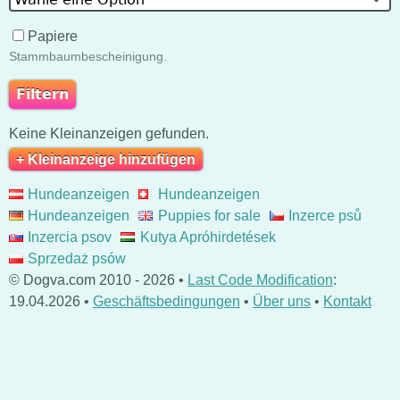
Papiere
Stammbaumbescheinigung.
Keine Kleinanzeigen gefunden.
+ Kleinanzeige hinzufügen
Hundeanzeigen
Hundeanzeigen
Hundeanzeigen
Puppies for sale
Inzerce psů
Inzercia psov
Kutya Apróhirdetések
Sprzedaż psów
© Dogva.com 2010 - 2026 •
Last Code Modification
:
19.04.2026 •
Geschäftsbedingungen
•
Über uns
•
Kontakt