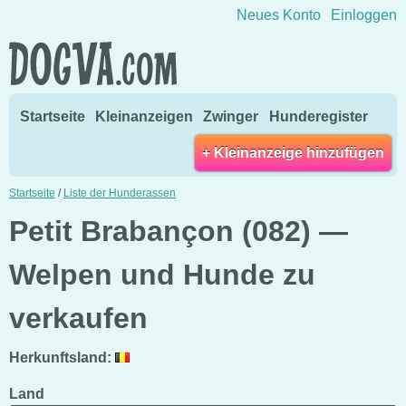
Direkt zum Inhalt wechseln
Neues Konto
Einloggen
Startseite
Kleinanzeigen
Zwinger
Hunderegister
+ Kleinanzeige hinzufügen
Startseite
/
Liste der Hunderassen
Petit Brabançon (082) —
Welpen und Hunde zu
verkaufen
Herkunftsland:
Land