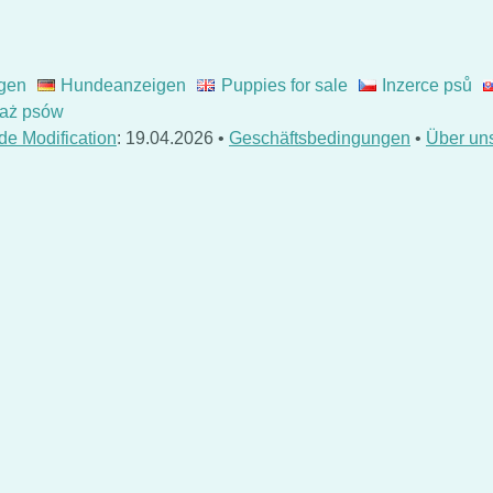
gen
Hundeanzeigen
Puppies for sale
Inzerce psů
aż psów
de Modification
: 19.04.2026 •
Geschäftsbedingungen
•
Über un