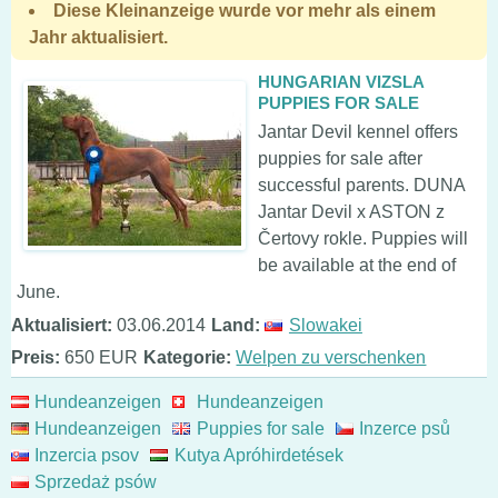
Diese Kleinanzeige wurde vor mehr als einem
Jahr aktualisiert.
HUNGARIAN VIZSLA
PUPPIES FOR SALE
Jantar Devil kennel offers
puppies for sale after
successful parents. DUNA
Jantar Devil x ASTON z
Čertovy rokle. Puppies will
be available at the end of
June.
Aktualisiert:
03.06.2014
Land:
Slowakei
Preis:
650 EUR
Kategorie:
Welpen zu verschenken
Hundeanzeigen
Hundeanzeigen
Hundeanzeigen
Puppies for sale
Inzerce psů
Inzercia psov
Kutya Apróhirdetések
Sprzedaż psów