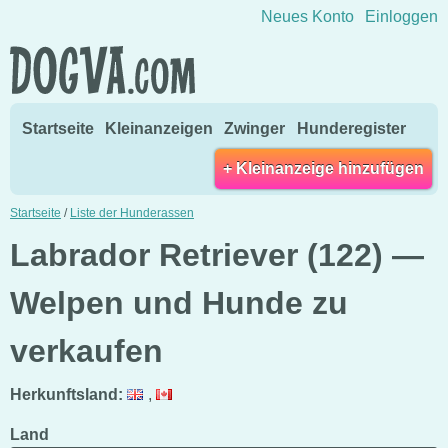
Direkt zum Inhalt wechseln
Neues Konto
Einloggen
Startseite
Kleinanzeigen
Zwinger
Hunderegister
+ Kleinanzeige hinzufügen
Startseite
/
Liste der Hunderassen
Labrador Retriever (122) —
Welpen und Hunde zu
verkaufen
Herkunftsland:
,
Land