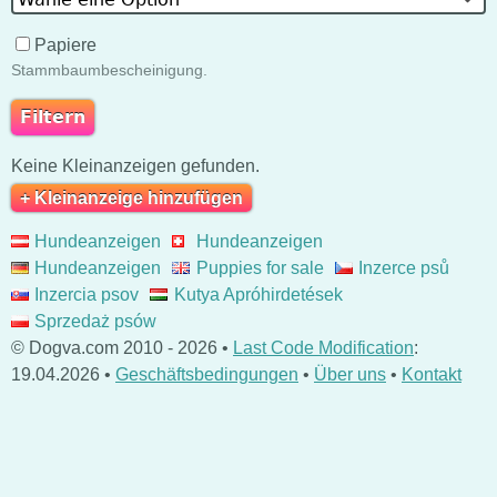
Papiere
Stammbaumbescheinigung.
Keine Kleinanzeigen gefunden.
+ Kleinanzeige hinzufügen
Hundeanzeigen
Hundeanzeigen
Hundeanzeigen
Puppies for sale
Inzerce psů
Inzercia psov
Kutya Apróhirdetések
Sprzedaż psów
© Dogva.com 2010 - 2026 •
Last Code Modification
:
19.04.2026 •
Geschäftsbedingungen
•
Über uns
•
Kontakt