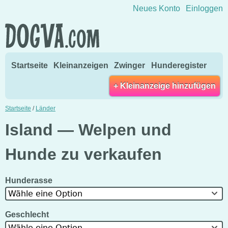
Direkt zum Inhalt wechseln
Neues Konto
Einloggen
Startseite
Kleinanzeigen
Zwinger
Hunderegister
+ Kleinanzeige hinzufügen
Startseite
/
Länder
Island — Welpen und
Hunde zu verkaufen
Hunderasse
Wähle eine Option
Geschlecht
Wähle eine Option