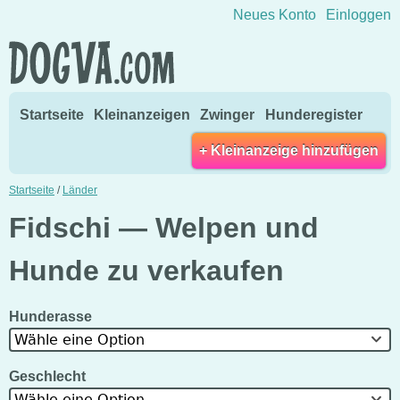
Direkt zum Inhalt wechseln
Neues Konto
Einloggen
Startseite
Kleinanzeigen
Zwinger
Hunderegister
+ Kleinanzeige hinzufügen
Startseite
/
Länder
Fidschi — Welpen und
Hunde zu verkaufen
Hunderasse
Wähle eine Option
Geschlecht
Wähle eine Option