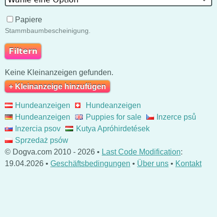
Papiere
Stammbaumbescheinigung.
Keine Kleinanzeigen gefunden.
+ Kleinanzeige hinzufügen
Hundeanzeigen
Hundeanzeigen
Hundeanzeigen
Puppies for sale
Inzerce psů
Inzercia psov
Kutya Apróhirdetések
Sprzedaż psów
© Dogva.com 2010 - 2026 •
Last Code Modification
:
19.04.2026 •
Geschäftsbedingungen
•
Über uns
•
Kontakt