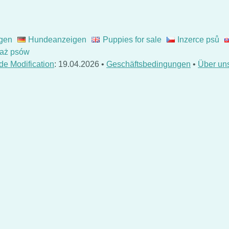
gen
Hundeanzeigen
Puppies for sale
Inzerce psů
aż psów
de Modification
: 19.04.2026 •
Geschäftsbedingungen
•
Über un