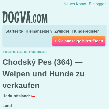
Direkt zum Inhalt wechseln
Neues Konto
Einloggen
Startseite
Kleinanzeigen
Zwinger
Hunderegister
+ Kleinanzeige hinzufügen
Startseite
/
Liste der Hunderassen
Chodský Pes (364) —
Welpen und Hunde zu
verkaufen
Herkunftsland:
Land