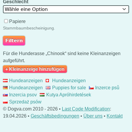
Geschlecht
Wähle eine Option
Papiere
Stammbaumbescheinigung.
Für die Hunderasse „Chinook“ sind keine Kleinanzeigen
aufgeführt.
+ Kleinanzeige hinzufügen
Hundeanzeigen
Hundeanzeigen
Hundeanzeigen
Puppies for sale
Inzerce psů
Inzercia psov
Kutya Apróhirdetések
Sprzedaż psów
© Dogva.com 2010 - 2026 •
Last Code Modification
:
19.04.2026 •
Geschäftsbedingungen
•
Über uns
•
Kontakt