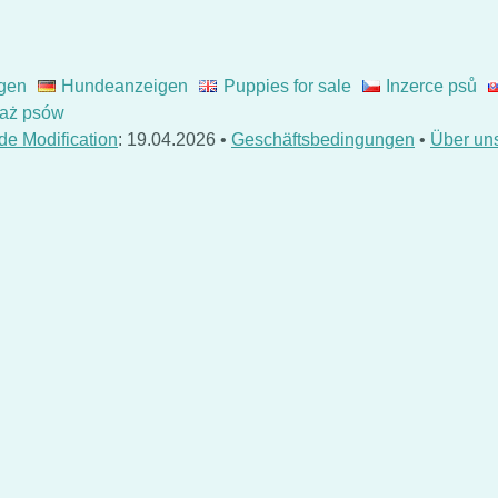
gen
Hundeanzeigen
Puppies for sale
Inzerce psů
aż psów
de Modification
: 19.04.2026 •
Geschäftsbedingungen
•
Über un